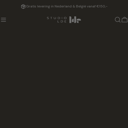
Doorgaan
Gratis levering in Nederland & België vanaf €150,-
naar
artikel
W