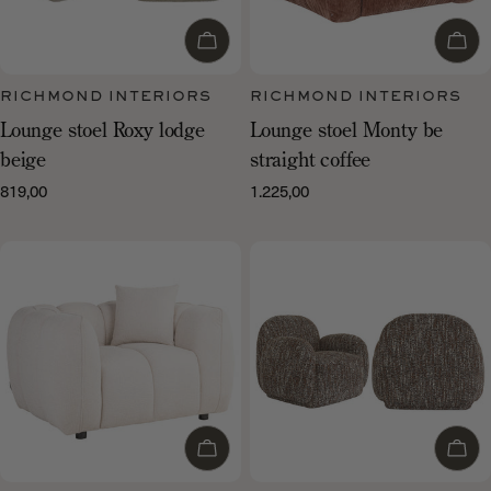
Voeg toe aan winkelwagen
Voeg
RICHMOND INTERIORS
RICHMOND INTERIORS
Lounge stoel Roxy lodge
Lounge stoel Monty be
beige
straight coffee
819,00
1.225,00
Normale
Normale
prijs
prijs
Voeg toe aan winkelwagen
Voeg