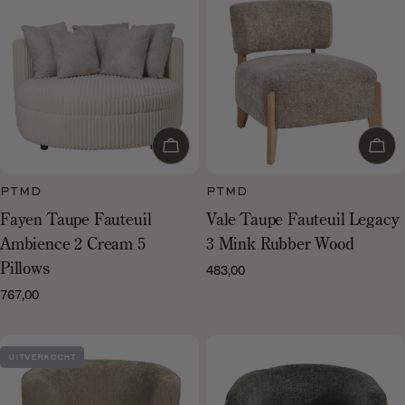
Voeg toe aan winkelwagen
Voeg
PTMD
PTMD
Fayen Taupe Fauteuil
Vale Taupe Fauteuil Legacy
Ambience 2 Cream 5
3 Mink Rubber Wood
483,00
Normale
Pillows
prijs
767,00
Normale
prijs
uitverkocht