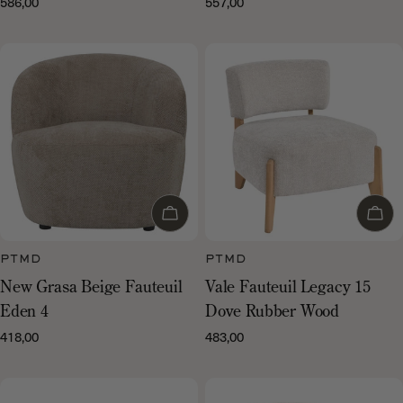
586,00
557,00
Normale
Normale
prijs
prijs
Voeg toe aan winkelwagen
Voeg
PTMD
PTMD
New Grasa Beige Fauteuil
Vale Fauteuil Legacy 15
Eden 4
Dove Rubber Wood
418,00
483,00
Normale
Normale
prijs
prijs