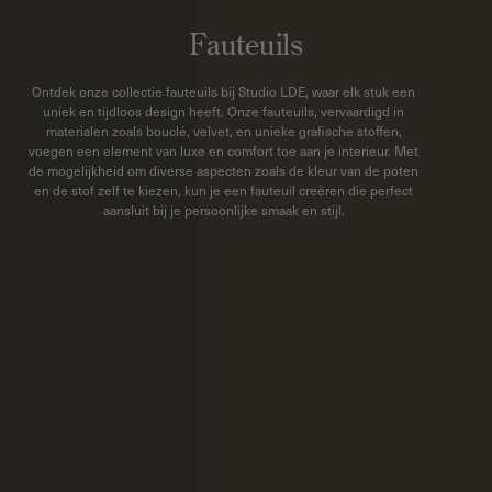
V
Fauteuils
e
Ontdek onze collectie fauteuils bij Studio LDE, waar elk stuk een
uniek en tijdloos design heeft. Onze fauteuils, vervaardigd in
r
materialen zoals bouclé, velvet, en unieke grafische stoffen,
voegen een element van luxe en comfort toe aan je interieur. Met
z
de mogelijkheid om diverse aspecten zoals de kleur van de poten
en de stof zelf te kiezen, kun je een fauteuil creëren die perfect
aansluit bij je persoonlijke smaak en stijl.
a
m
e
l
i
n
g