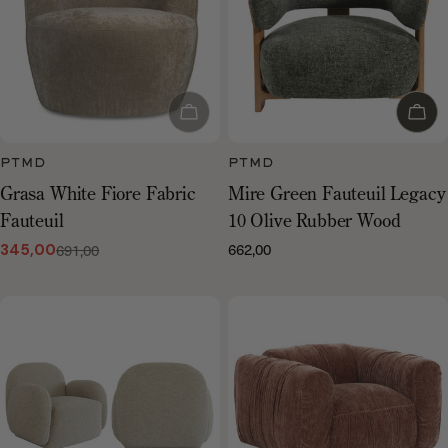
Uitverkocht
Voeg
PTMD
PTMD
Grasa White Fiore Fabric
Mire Green Fauteuil Legacy
Fauteuil
10 Olive Rubber Wood
662,00
691,00
Normale
345,00
Verkoopprijs
Normale
prijs
prijs