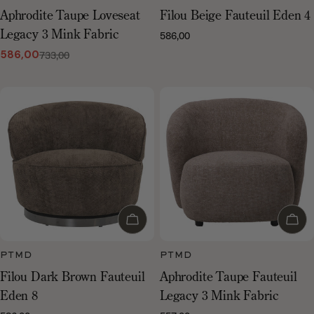
Aphrodite Taupe Loveseat
Filou Beige Fauteuil Eden 4
586,00
Normale
Legacy 3 Mink Fabric
prijs
733,00
586,00
Verkoopprijs
Normale
prijs
Voeg toe aan winkelwagen
Voeg
PTMD
PTMD
Filou Dark Brown Fauteuil
Aphrodite Taupe Fauteuil
Eden 8
Legacy 3 Mink Fabric